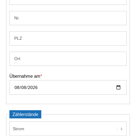
info@yourdomain.com
About us
Lorem ipsum dolor sit amet, consectetuer
adipiscing elit.
Aenean commodo ligula eget dolor. Aenean massa.
Cum sociis natoque penatibus et magnis dis parturient
montes, nascetur ridiculus mus. Donec quam felis,
ultricies nec.
Übernahme am
*
Zählerstände