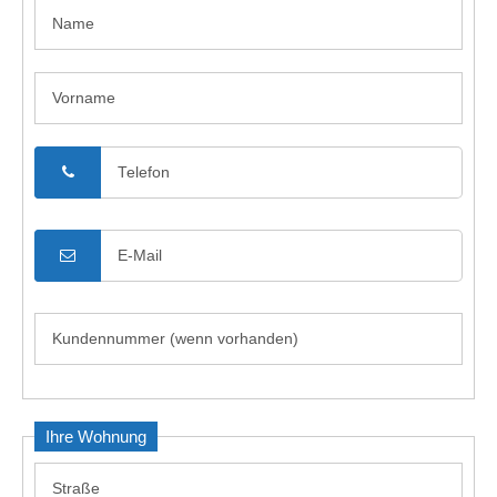
24h
/ 365days
We offer support for our customers
Mon - Fri 8:00am - 5:00pm
(GMT +1)
Get in touch
Cybersteel Inc.
376-293 City Road, Suite 600
San Francisco, CA 94102
Have any questions?
+44 1234 567 890
Ihre Wohnung
Drop us a line