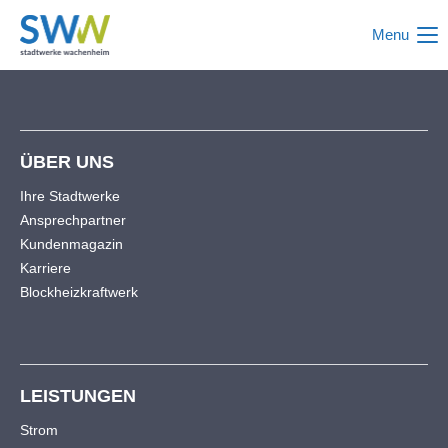
Menu
Login
Benutzername
ÜBER UNS
Passwort
Ihre Stadtwerke
Ansprechpartner
Kundenmagazin
Karriere
Anmelden
Blockheizkraftwerk
Register
|
Lost your password?
Support
LEISTUNGEN
Lorem ipsum dolor sit amet:
Strom