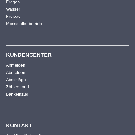
Erdgas
Wasser
24h
Freibad
/ 365days
Messstellenbetrieb
We offer support for our customers
Mon - Fri 8:00am - 5:00pm
(GMT +1)
KUNDENCENTER
Anmelden
Get in touch
Abmelden
Cybersteel Inc.
Abschläge
376-293 City Road, Suite 600
Zählerstand
San Francisco, CA 94102
Bankeinzug
Have any questions?
+44 1234 567 890
KONTAKT
Drop us a line