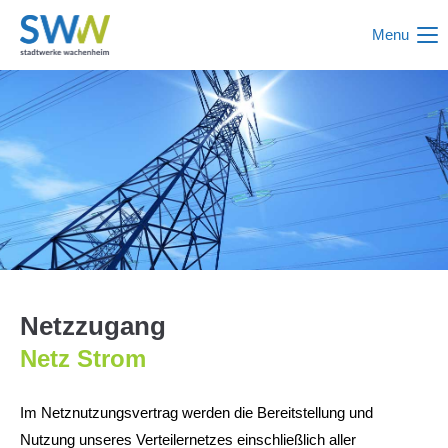
Menu
Login
Benutzername
Passwort
Anmelden
Netzzugang
Register
|
Lost your password?
Netz Strom
Support
Im Netznutzungsvertrag werden die Bereitstellung und
Lorem ipsum dolor sit amet:
Nutzung unseres Verteilernetzes einschließlich aller