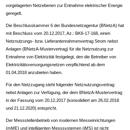
vorgelagerten Netzebenen zur Entnahme elektrischer Energie
24h
geregelt.
/ 365days
Die Beschlusskammer 6 der Bundesnetzagentur (BNetzA) hat
mit Beschluss vom 20.12.2017, Az.: BK6-17-168, einen
Netznutzungs- bzw. Lieferantenrahmenvertrag Strom nebst
We offer support for our customers
Anlagen (BNetzA-Mustervertrag) für die Netznutzung zur
Mon - Fri 8:00am - 5:00pm
(GMT +1)
Entnahme von Elektrizität festgelegt, den die Betreiber von
Get in touch
Elektrizitätsversorgungsnetzen verpflichtend ab dem
01.04.2018 anzubieten haben.
Cybersteel Inc.
376-293 City Road, Suite 600
Für den Netzzugang steht folgender Netznutzungsvertrag
San Francisco, CA 94102
nebst Anlagen zur Verfügung, der dem BNetzA-Mustervertrag
in der Fassung vom 20.12.2017 (konsolidiert am 26.02.2018
Have any questions?
und 21.12.2020) entspricht.
+44 1234 567 890
Der Messstellenbetrieb von modernen Messeinrichtungen
Drop us a line
(mME) und intelligenten Messsystemen (iMS) ist nicht