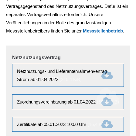
info@yourdomain.com
Vertragsgegenstand des Netznutzungsvertrages. Dafür ist ein
separates Vertragsverhältnis erforderlich. Unsere
About us
Veröffentlichungen in der Rolle des grundzuständigen
Lorem ipsum dolor sit amet, consectetuer
Messstellenbetreibers finden Sie unter
Messstellenbetrieb
.
adipiscing elit.
Aenean commodo ligula eget dolor. Aenean massa.
Cum sociis natoque penatibus et magnis dis parturient
Netznutzungsvertrag
montes, nascetur ridiculus mus. Donec quam felis,
ultricies nec.
Netznutzungs- und Lieferantenrahmenvertrag
Strom ab 01.04.2022
(215,4 KiB)
Zuordnungsvereinbarung ab 01.04.2022
(584,6 KiB)
Zertifikate ab 05.01.2023 10:00 Uhr
(16,4 KiB)