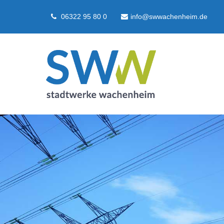
06322 95 80 0
info@swwachenheim.de
Login
Supp
Benutzername
Lorem ip
2
Passwort
We offer
Anmelden
Mon - F
Register
|
Lost your password?