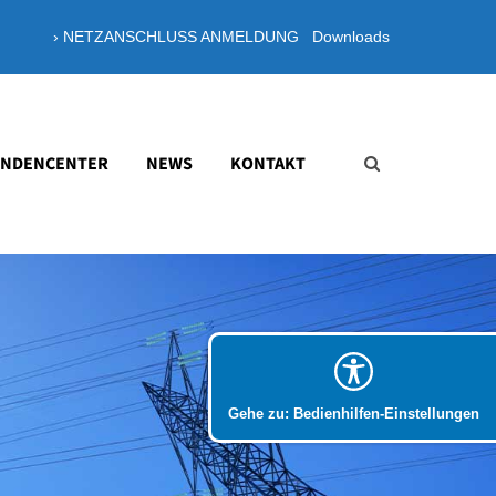
› NETZANSCHLUSS ANMELDUNG
Downloads
About us
Lorem ipsum dolor sit amet,
consectetuer adipiscing elit.
NDENCENTER
NEWS
KONTAKT
Aenean commodo ligula eget dolor.
Aenean massa. Cum sociis natoque
penatibus et magnis dis parturient
montes, nascetur ridiculus mus. Donec
quam felis, ultricies nec.
Gehe zu: Bedienhilfen-Einstellungen