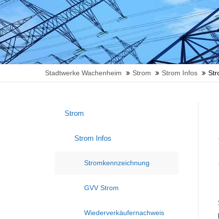
Stadtwerke Wachenheim
Strom
Strom Infos
St
Strom
Strom Infos
Stromkennzeichnung
GVV Strom
Wiederverkäufernachweis