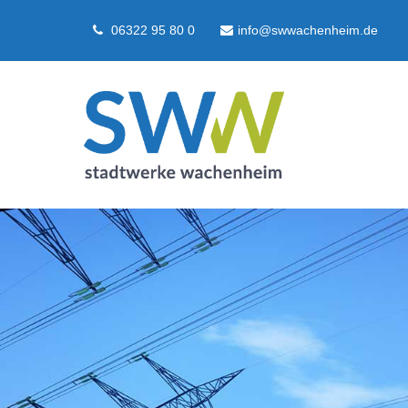
06322 95 80 0
info@swwachenheim.de
Login
Supp
Benutzername
Lorem ip
2
Passwort
We offer
Anmelden
Mon - F
Register
|
Lost your password?