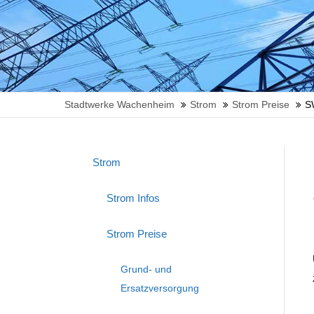
Stadtwerke Wachenheim
Strom
Strom Preise
S
Strom
Strom Infos
Strom Preise
Grund- und
Ersatzversorgung