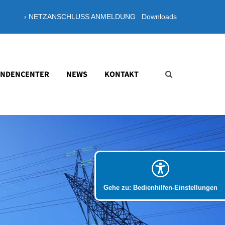
› NETZANSCHLUSS ANMELDUNG
Downloads
About us
Lorem ipsum dolor sit amet,
consectetuer adipiscing elit.
NDENCENTER
NEWS
KONTAKT
Aenean commodo ligula eget dolor.
Aenean massa. Cum sociis natoque
penatibus et magnis dis parturient
montes, nascetur ridiculus mus. Donec
quam felis, ultricies nec.
Gehe zu: Bedienhilfen-Einstellungen