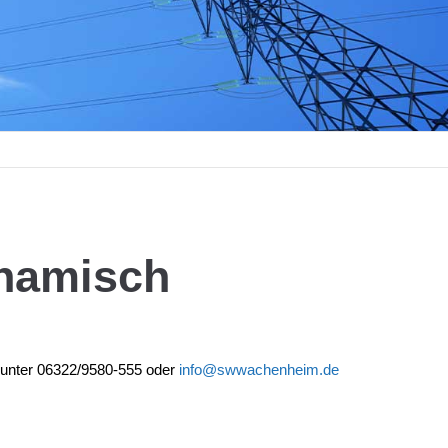
namisch
h unter 06322/9580-555 oder
info@swwachenheim.de